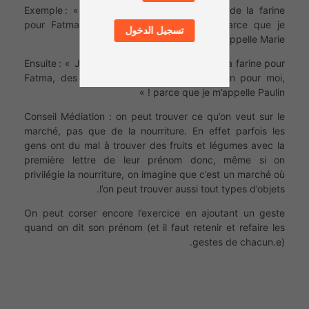
Exemple : « Je vais au marché et j’achète de la farine
pour Fatma et des mangues pour moi, parce que je
تسجيل الدخول
m’appelle Marie »
Ensuite : « Je vais au marché et j’achète de la farine pour
Fatma, des mangues pour Marie et du pain pour moi,
parce que je m’appelle Paulin ! »
Conseil Médiation : on peut trouver ce qu’on veut sur le
marché, pas que de la nourriture. En effet parfois les
gens ont du mal à trouver des fruits et légumes avec la
première lettre de leur prénom donc, même si on
privilégie la nourriture, on imagine que c’est un marché où
l’on peut trouver aussi tout types d’objets.
On peut corser encore l’exercice en ajoutant un geste
quand on dit son prénom (et il faut retenir et refaire les
gestes de chacun.e).