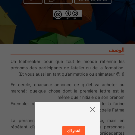
الوصف
Un Icebreaker pour que tout le monde retienne les
prénoms des participants de l’atelier ou de la formation.
(Et vous aussi en tant qu’animatrice ou animateur 😉 !)
En cercle, chacun.e annonce ce qu’iel va acheter au
marché : quelque chose dont la première lettre est la
même que l’initiale de son prénom.
Exemple : « Je vais au marché et j’achète de la farine
pour moi parce que je m’appelle Fatma »
La personne suivante fait la même chose, mais en
répétant d’abord le prénom et l’achat des personnes
اشتراك
précédentes.