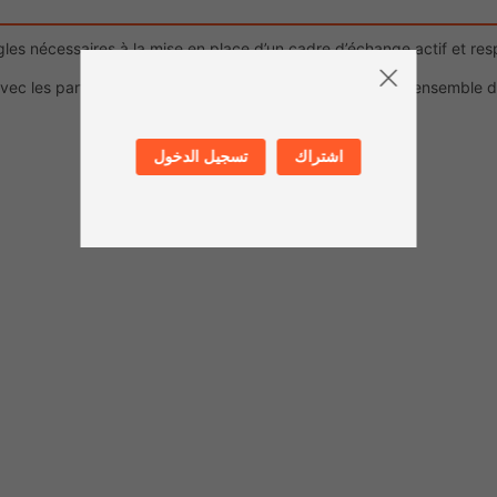
gles nécessaires à la mise en place d’un cadre d’échange actif et res
avec les participant.e.s le cadre de l’activité en posant un ensemble d
اشتراك
تسجيل الدخول