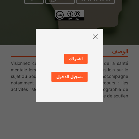
الوصف
اشتراك
Visionnez cette troisième vidéo sur le sujet de la santé
mentale lors de conflits armés, pour aller plus loin sur le
sujet du Soutien Psycho-Social. Cette vidéo accompagne
تسجيل الدخول
notamment les étapes 2 et 3 de ce parcours : les
activités “Mon carnet personnel” et “La cartographie de
l’écosystème de soutien”.