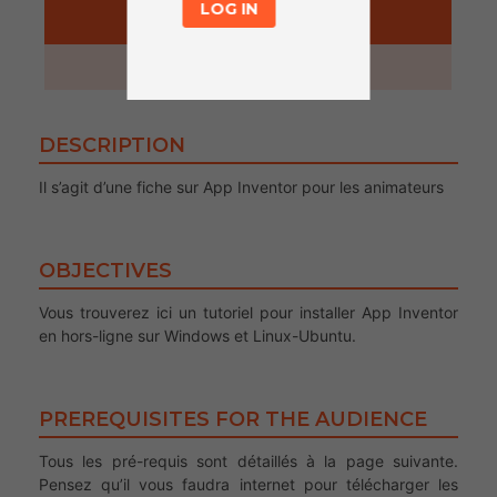
LOG IN
ACTIVITY
5 minutes
DESCRIPTION
Il s’agit d’une fiche sur App Inventor pour les animateurs
OBJECTIVES
Vous trouverez ici un tutoriel pour installer App Inventor
en hors-ligne sur Windows et Linux-Ubuntu.
PREREQUISITES FOR THE AUDIENCE
Tous les pré-requis sont détaillés à la page suivante.
Pensez qu’il vous faudra internet pour télécharger les