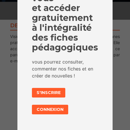
et accéder
gratuitement
DESCRIPTION
à l'intégralité
des fiches
Visionnez cette vidéo pour découvrir des bonnes
pratiques pour communiquer et s’informer en ligne. Elle
pédagogiques
accompagne notamment la première étape de ce
parcours : l’activité « Apprendre à bien communiquer par
e-mail ».
vous pourrez consulter,
commenter nos fiches et en
créer de nouvelles !
S'INSCRIRE
CONNEXION